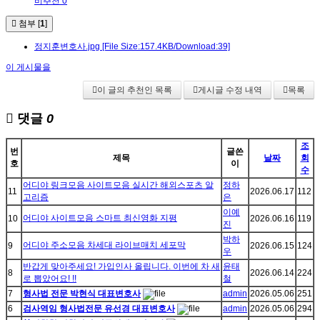
비추천 0
첨부 [
1
]
정지훈변호사.jpg
[File Size:157.4KB/Download:39]
이 게시물을
이 글의 추천인 목록
게시글 수정 내역
목록
댓글
0
조
번
글쓴
제목
날짜
회
호
이
수
어디야 링크모음 사이트모음 실시간 해외스포츠 알
정하
11
2026.06.17
112
고리즘
은
이예
어디야 사이트모음 스마트 최신영화 지평
10
2026.06.16
119
진
박하
어디야 주소모음 차세대 라이브매치 세포막
9
2026.06.15
124
우
반갑게 맞아주세요! 가입인사 올립니다. 이번에 차 새
윤태
8
2026.06.14
224
로 뽑았어요! !!
철
7
형사법 전문 박현식 대표변호사
admin
2026.05.06
251
6
검사역임 형사법전문 유선경 대표변호사
admin
2026.05.06
294