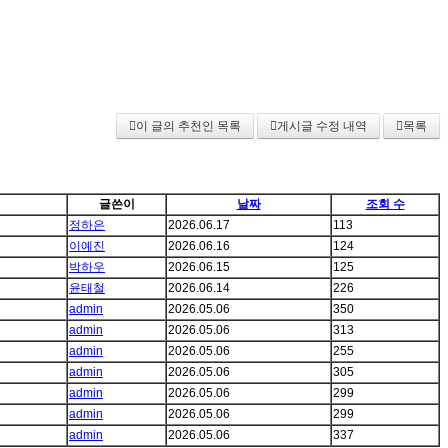
이 글의 추천인 목록
게시글 수정 내역
목록
글쓴이
날짜
조회 수
정하은
2026.06.17
113
이예진
2026.06.16
124
박하우
2026.06.15
125
윤태철
2026.06.14
226
admin
2026.05.06
350
admin
2026.05.06
313
admin
2026.05.06
255
admin
2026.05.06
305
admin
2026.05.06
299
admin
2026.05.06
299
admin
2026.05.06
337