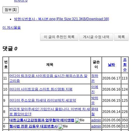
비추천 0
첨부 [
1
]
박현식변호사 - 복사본.png
[File Size:321.3KB/Download:38]
이 게시물을
이 글의 추천인 목록
게시글 수정 내역
목록
댓글
0
조
번
글쓴
제목
날짜
회
호
이
수
어디야 링크모음 사이트모음 실시간 해외스포츠 알
정하
11
2026.06.17
113
고리즘
은
이예
어디야 사이트모음 스마트 최신영화 지평
10
2026.06.16
124
진
박하
어디야 주소모음 차세대 라이브매치 세포막
9
2026.06.15
125
우
반갑게 맞아주세요! 가입인사 올립니다. 이번에 차 새
윤태
8
2026.06.14
226
로 뽑았어요! !!
철
7
대한교통사고감정원과 업무협약 에이앤랩
admin
2026.05.06
350
6
형사법 전문 김동우 대표변호사
admin
2026.05.06
313