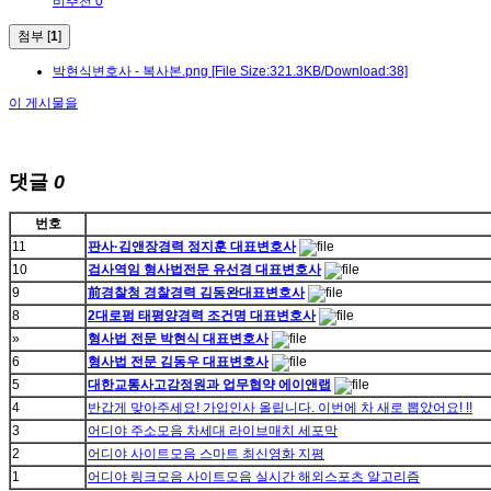
비추천 0
첨부 [
1
]
박현식변호사 - 복사본.png
[File Size:321.3KB/Download:38]
이 게시물을
댓글
0
번호
11
판사·김앤장경력 정지훈 대표변호사
10
검사역임 형사법전문 유선경 대표변호사
9
前경찰청 경찰경력 김동완대표변호사
8
2대로펌 태평양경력 조건명 대표변호사
»
형사법 전문 박현식 대표변호사
6
형사법 전문 김동우 대표변호사
5
대한교통사고감정원과 업무협약 에이앤랩
4
반갑게 맞아주세요! 가입인사 올립니다. 이번에 차 새로 뽑았어요! !!
3
어디야 주소모음 차세대 라이브매치 세포막
2
어디야 사이트모음 스마트 최신영화 지평
1
어디야 링크모음 사이트모음 실시간 해외스포츠 알고리즘