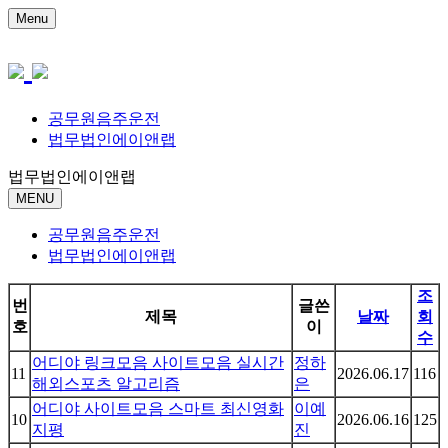
Menu
공무원음주운전
법무법인에이앤랩
법무법인에이앤랩
MENU
공무원음주운전
법무법인에이앤랩
조
번
글쓴
제목
날짜
회
호
이
수
어디야 링크모음 사이트모음 실시간
정하
11
2026.06.17
116
해외스포츠 알고리즘
은
어디야 사이트모음 스마트 최신영화
이예
10
2026.06.16
125
지평
진