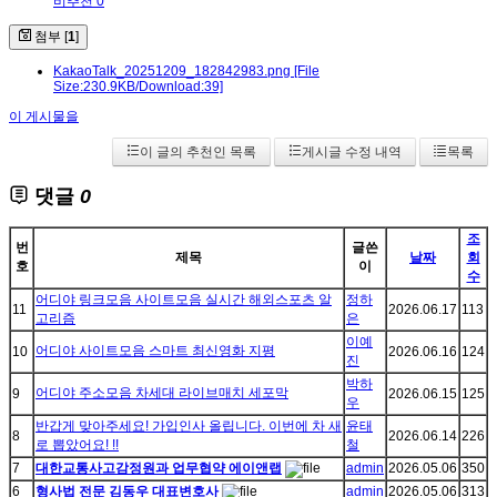
비추천 0
첨부 [
1
]
KakaoTalk_20251209_182842983.png
[File
Size:230.9KB/Download:39]
이 게시물을
이 글의 추천인 목록
게시글 수정 내역
목록
댓글
0
조
번
글쓴
제목
날짜
회
호
이
수
어디야 링크모음 사이트모음 실시간 해외스포츠 알
정하
11
2026.06.17
113
고리즘
은
이예
어디야 사이트모음 스마트 최신영화 지평
10
2026.06.16
124
진
박하
어디야 주소모음 차세대 라이브매치 세포막
9
2026.06.15
125
우
반갑게 맞아주세요! 가입인사 올립니다. 이번에 차 새
윤태
8
2026.06.14
226
로 뽑았어요! !!
철
7
대한교통사고감정원과 업무협약 에이앤랩
admin
2026.05.06
350
6
형사법 전문 김동우 대표변호사
admin
2026.05.06
313