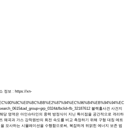
 https://xn-
AA%A8%EC%9D%8C%E0%BC%BB%E2%87%94%EC%96%B4%EB%94%94%EC
0615&ad_group=grp_0324&fbclid=fb_32187612 블랙홀사건 사건지
 해당 영역은 아인슈타인의 중력 방정식이 지닌 특이점을 공간적으로 격리하
즈 왜곡과 가스 강착원반의 회전 속도를 비교 측정하기 위해 구형 대칭 메트
선을 모사하는 시뮬레이션을 수행함으로써, 복잡하게 뒤얽힌 에너지 보존 법