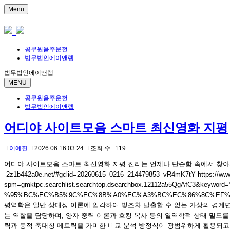
Menu
공무원음주운전
법무법인에이앤랩
법무법인에이앤랩
MENU
공무원음주운전
법무법인에이앤랩
어디야 사이트모음 스마트 최신영화 지평
이예진
2026.06.16 03:24
조회 수 : 119
어디야 사이트모음 스마트 최신영화 지평 진리는 언제나 단순함 속에서 찾아지며, 
-2z1b442a0e.net/#gclid=20260615_0216_214479853_vR4mK7tY https://www
spm=gmktpc.searchlist.searchtop.dsearchbox.12112a55Q
%95%BC%EC%B5%9C%EC%8B%A0%EC%A3%BC%EC%86%8C%EF%BC%8E
평역학은 일반 상대성 이론에 입각하여 빛조차 탈출할 수 없는 가상의 경계
는 역할을 담당하며, 양자 중력 이론과 호킹 복사 등의 열역학적 상태 밀도
릭과 동적 축대칭 메트릭을 가미한 비교 분석 방정식이 광범위하게 활용되고