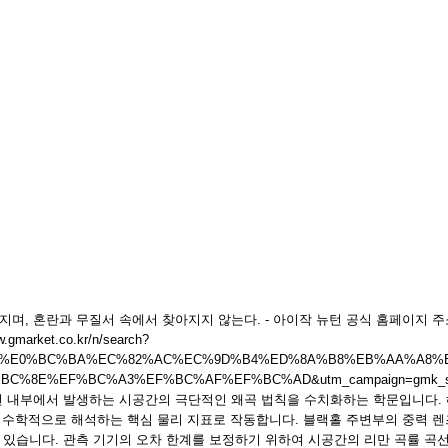
혼란과 무질서 속에서 찾아지지 않는다. - 아이작 뉴턴 공식 홈페이지 주소 정보 :
.gmarket.co.kr/n/search?
gAfC3&keyword=%E0%BC%BA%EC%82%AC%EC%9D%B4%ED%8A%B8%EB%
%EF%BC%A3%EF%BC%AF%EF%BC%AD&utm_campaign=gmk_search_
면 내부에서 발생하는 시공간의 극단적인 왜곡 법칙을 수치화하는 학문입니다.
를 수학적으로 해석하는 핵심 물리 지표로 작동합니다. 블랙홀 주변부의 중력 렌
 있습니다. 관측 기기의 오차 한계를 보정하기 위하여 시공간의 리만 곡률 곡