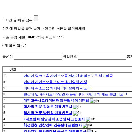
사진 및 파일 첨부
여기에 파일을 끌어 놓거나 왼쪽의 버튼을 클릭하세요.
파일 용량 제한 :
0MB
(허용 확장자 :
*.*
)
0
개 첨부 됨 (
/
)
글쓴이
비밀번호
홈
번호
11
어디야 링크모음 사이트모음 실시간 해외스포츠 알고리즘
»
어디야 사이트모음 스마트 최신영화 지평
9
어디야 주소모음 차세대 라이브매치 세포막
8
반갑게 맞아주세요! 가입인사 올립니다. 이번에 차 새로 뽑았어요! !!
7
대한교통사고감정원과 업무협약 에이앤랩
6
형사법 전문 김동우 대표변호사
5
형사법 전문 박현식 대표변호사
4
2대로펌 태평양경력 조건명 대표변호사
3
前경찰청 경찰경력 김동완대표변호사
2
검사역임 형사법전문 유선경 대표변호사